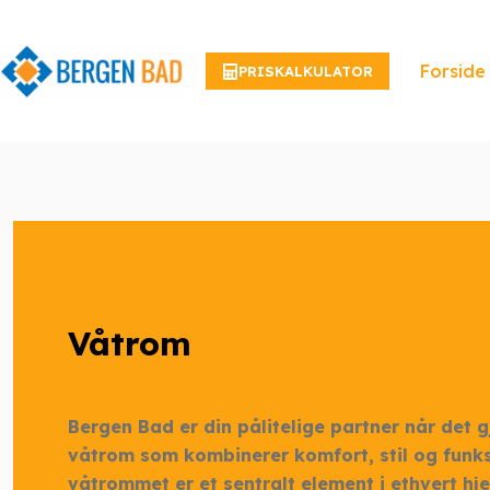
Hopp
til
innholdet
Forside
PRISKALKULATOR
Våtrom
Bergen Bad er din pålitelige partner når det g
våtrom som kombinerer komfort, stil og funksj
våtrommet er et sentralt element i ethvert hjem