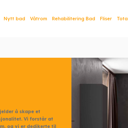
Nytt bad
Våtrom
Rehabilitering Bad
Fliser
Tota
jelder å skape et
onalitet. Vi forstår at
, og vi er dedikerte til