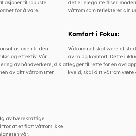
llasjoner til robuste
det er elegante fliser, moder
ormet for å vare.
våtrom som reflekterer din 
Komfort i Fokus:
konsultasjonen til den
Våtrommet skal være et sted
løs og effektiv. Vår
av ro og komfort. Dette inkl
nering av håndverkere, slik at
legger til rette for en avsla
nen av ditt våtrom uten
kveld, skal ditt våtrom være
 valg av bærekraftige
tror at et flott våtrom ikke
planeten vår.