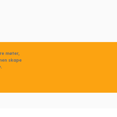
re møter,
mmen skape
.